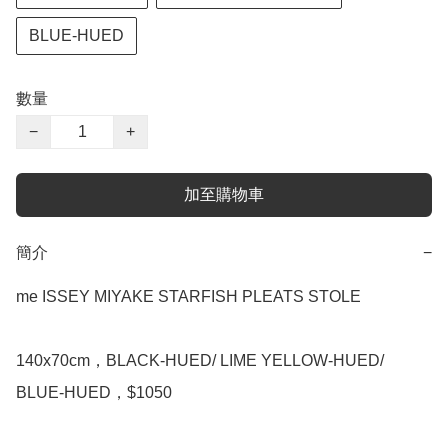
BLUE-HUED
數量
−
+
加至購物車
簡介
−
me ISSEY MIYAKE STARFISH PLEATS STOLE

140x70cm，BLACK-HUED/ LIME YELLOW-HUED/ 
BLUE-HUED，$1050