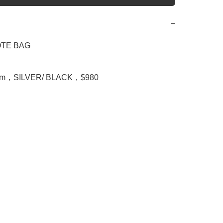
−
TE BAG

cm，SILVER/ BLACK，$980