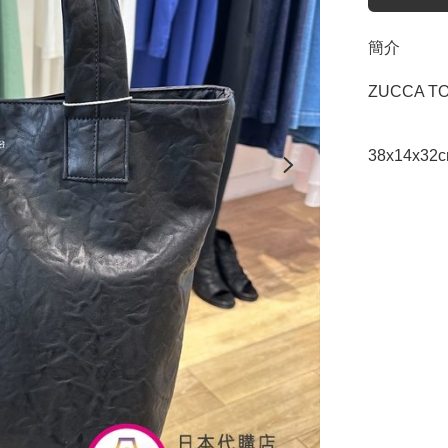
簡介
ZUCCA TO
38x14x32