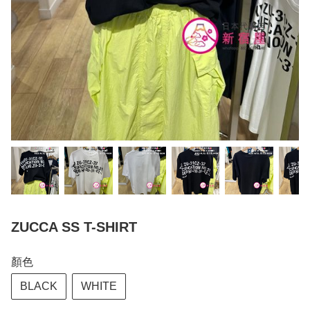
ZUCCA SS T-SHIRT
顏色
BLACK
WHITE