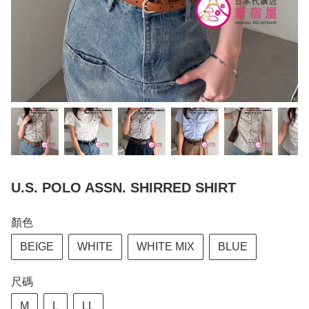
U.S. POLO ASSN. SHIRRED SHIRT
顏色
BEIGE
WHITE
WHITE MIX
BLUE
尺碼
M
L
LL