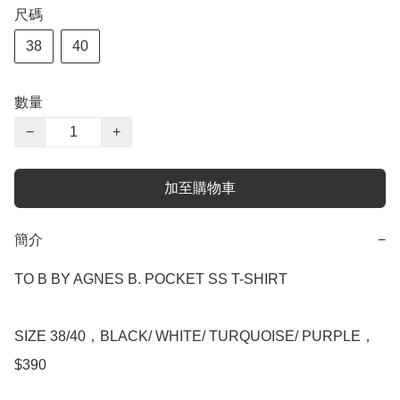
尺碼
38
40
數量
−
+
加至購物車
簡介
−
TO B BY AGNES B. POCKET SS T-SHIRT

SIZE 38/40，BLACK/ WHITE/ TURQUOISE/ PURPLE，
$390