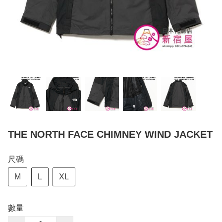
THE NORTH FACE CHIMNEY WIND JACKET
尺碼
M
L
XL
數量