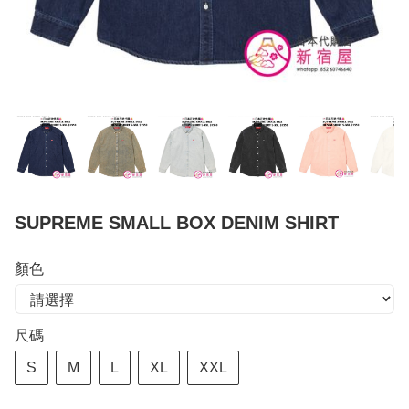
SUPREME SMALL BOX DENIM SHIRT
顏色
尺碼
S
M
L
XL
XXL