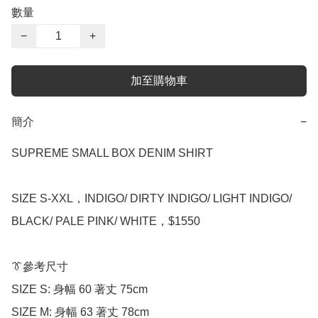
數量
−
+
加至購物車
簡介
−
SUPREME SMALL BOX DENIM SHIRT

SIZE S-XXL，INDIGO/ DIRTY INDIGO/ LIGHT INDIGO/ 
BLACK/ PALE PINK/ WHITE，$1550

👔參考尺寸

SIZE S: 身幅 60 著丈 75cm

SIZE M: 身幅 63 著丈 78cm
