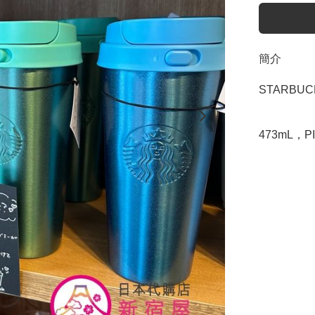
簡介
STARBUCK
473mL，PI