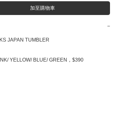
加至購物車
−
S JAPAN TUMBLER

NK/ YELLOW/ BLUE/ GREEN，$390