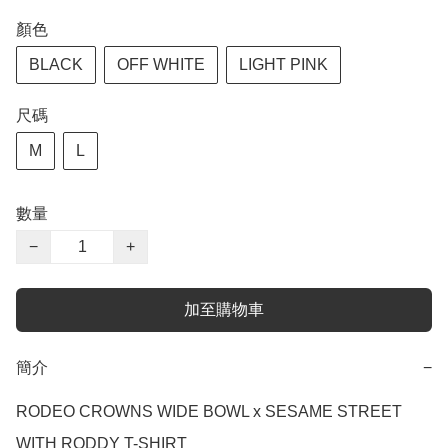
顏色
BLACK
OFF WHITE
LIGHT PINK
尺碼
M
L
數量
−
+
加至購物車
簡介
−
RODEO CROWNS WIDE BOWL x SESAME STREET 
WITH RODDY T-SHIRT
