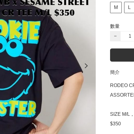
M
L
數量
−
簡介
RODEO CR
ASSORTED
SIZE M/L
$350
