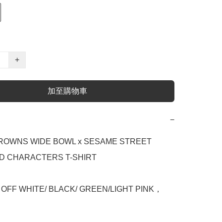
+
加至購物車
−
OWNS WIDE BOWL x SESAME STREET 
 CHARACTERS T-SHIRT

，OFF WHITE/ BLACK/ GREEN/LIGHT PINK，