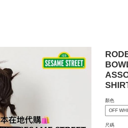
ROD
BOWL
ASSO
SHIR
顏色
OFF WH
尺碼