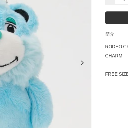
簡介
RODEO CR
CHARM

FREE SIZ