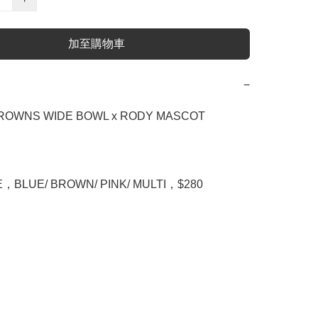
加至購物車
−
OWNS WIDE BOWL x RODY MASCOT 
E，BLUE/ BROWN/ PINK/ MULTI，$280