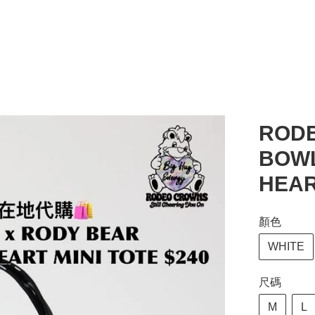
ROD
BOWL
HEAR
顏色
WHITE
尺碼
M
L