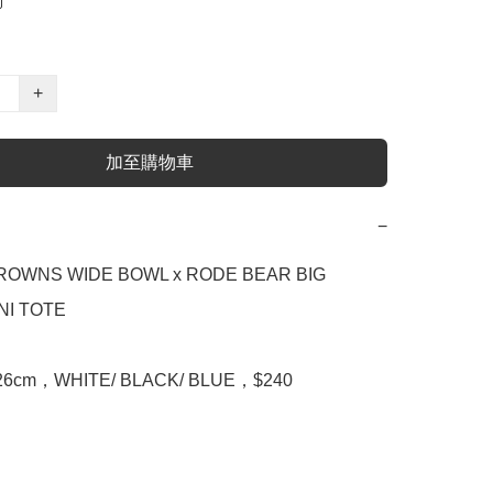
+
加至購物車
−
OWNS WIDE BOWL x RODE BEAR BIG 
I TOTE

x26cm，WHITE/ BLACK/ BLUE，$240