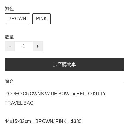
顏色
BROWN
PINK
數量
−
+
加至購物車
簡介
−
RODEO CROWNS WIDE BOWL x HELLO KITTY 
TRAVEL BAG

44x15x32cm，BROWN/ PINK，$380