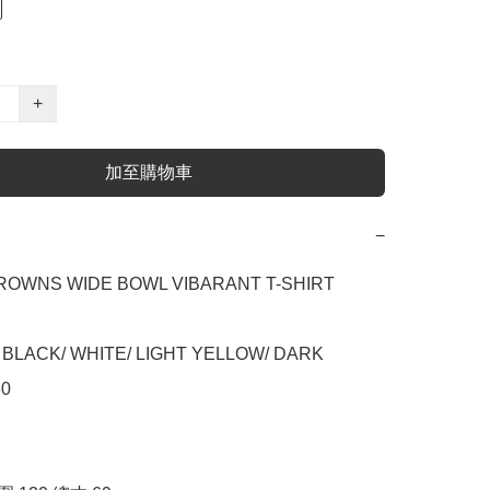
+
加至購物車
−
OWNS WIDE BOWL VIBARANT T-SHIRT

，BLACK/ WHITE/ LIGHT YELLOW/ DARK 
0
