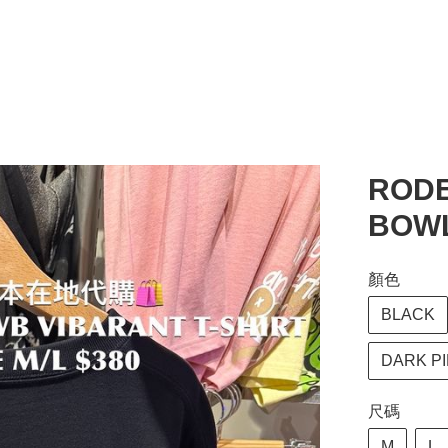
ROD
BOWL
顏色
BLACK
DARK P
尺碼
M
L