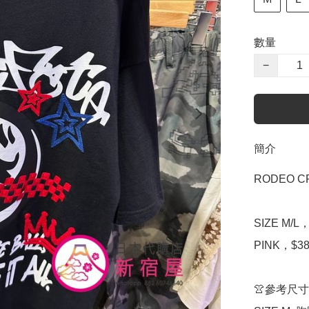
數量
−
簡介
RODEO CR
SIZE M/L
PINK，$38
👚參考尺寸
