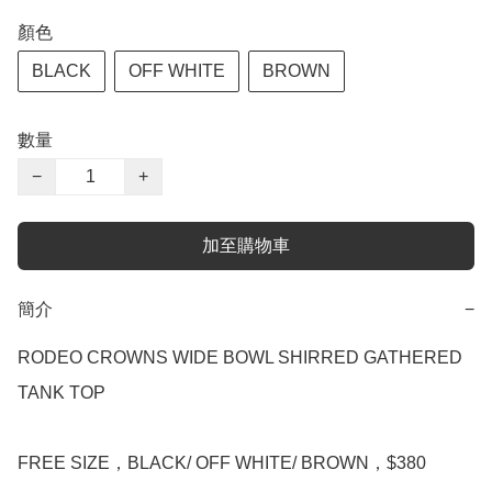
顏色
BLACK
OFF WHITE
BROWN
數量
−
+
加至購物車
簡介
−
RODEO CROWNS WIDE BOWL SHIRRED GATHERED 
TANK TOP

FREE SIZE，BLACK/ OFF WHITE/ BROWN，$380
