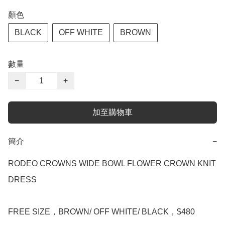
顏色
BLACK
OFF WHITE
BROWN
數量
−
+
加至購物車
簡介
−
RODEO CROWNS WIDE BOWL FLOWER CROWN KNIT 
DRESS

FREE SIZE，BROWN/ OFF WHITE/ BLACK，$480
