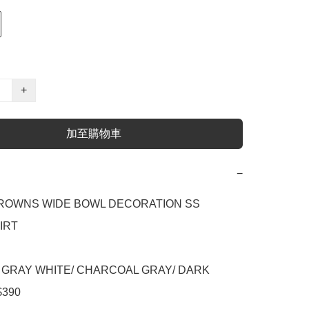
+
加至購物車
−
OWNS WIDE BOWL DECORATION SS 
RT

，GRAY WHITE/ CHARCOAL GRAY/ DARK 
90
