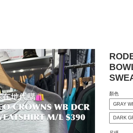
ROD
BOWL
SWEA
顏色
GRAY W
DARK G
尺碼