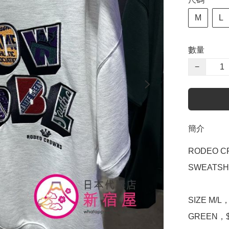
M
L
數量
−
簡介
RODEO CR
SWEATSHI
SIZE M/L
GREEN，$3