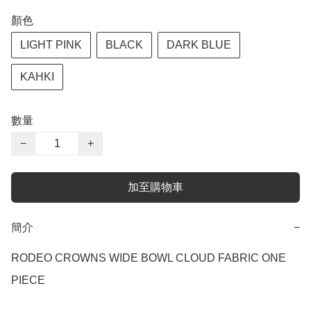
顏色
LIGHT PINK
BLACK
DARK BLUE
KAHKI
數量
−
+
加至購物車
簡介
−
RODEO CROWNS WIDE BOWL CLOUD FABRIC ONE 
PIECE
