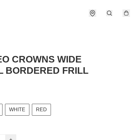
EO CROWNS WIDE
 BORDERED FRILL
WHITE
RED
+