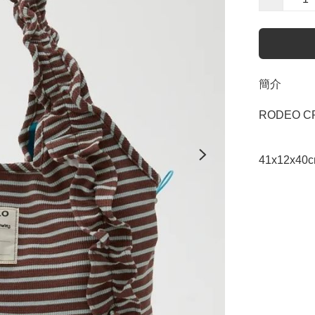
簡介
RODEO CR
41x12x40