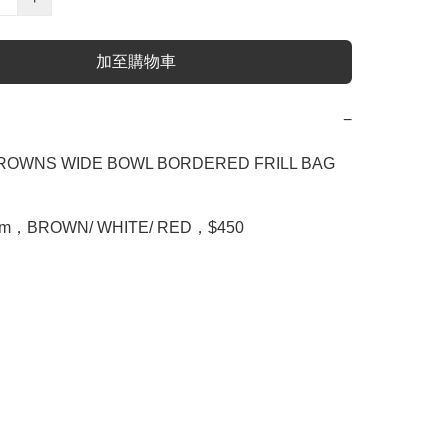
加至購物車
−
OWNS WIDE BOWL BORDERED FRILL BAG

cm，BROWN/ WHITE/ RED，$450