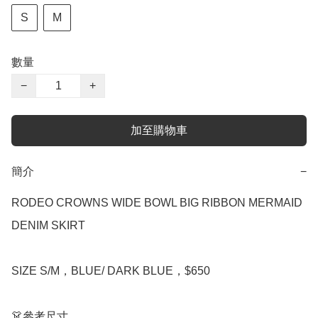
S
M
數量
−
+
加至購物車
簡介
−
RODEO CROWNS WIDE BOWL BIG RIBBON MERMAID 
DENIM SKIRT

SIZE S/M，BLUE/ DARK BLUE，$650

👗參考尺寸
