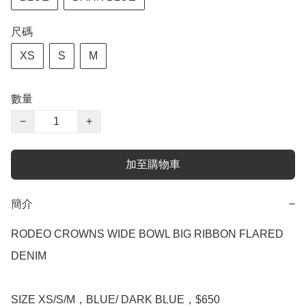
尺碼
XS
S
M
數量
−
+
加至購物車
簡介
−
RODEO CROWNS WIDE BOWL BIG RIBBON FLARED 
DENIM

SIZE XS/S/M，BLUE/ DARK BLUE，$650
