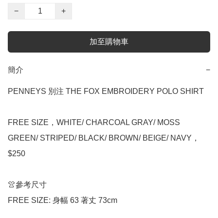
−
+
加至購物車
簡介
−
PENNEYS 別注 THE FOX EMBROIDERY POLO SHIRT

FREE SIZE，WHITE/ CHARCOAL GRAY/ MOSS 
GREEN/ STRIPED/ BLACK/ BROWN/ BEIGE/ NAVY，
$250

👚參考尺寸

FREE SIZE: 身幅 63 著丈 73cm