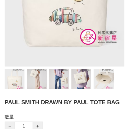
PAUL SMITH DRAWN BY PAUL TOTE BAG
數量
−
+