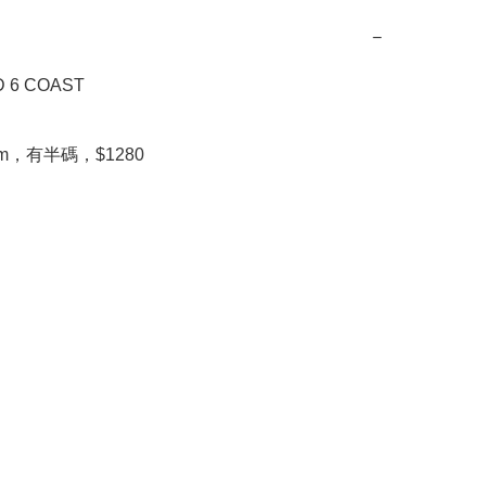
−
 6 COAST

.5cm，有半碼，$1280