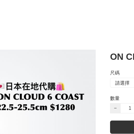
ON C
尺碼
數量
−