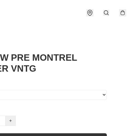
 W PRE MONTREL
R VNTG
+