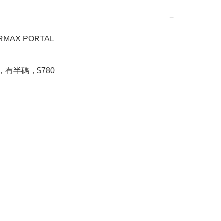
−
IRMAX PORTAL

cm，有半碼，$780