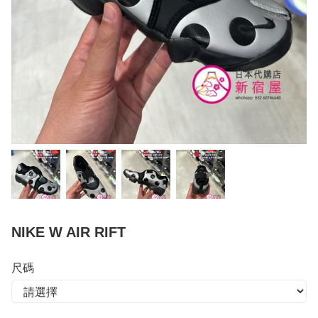
NIKE W AIR RIFT
尺碼