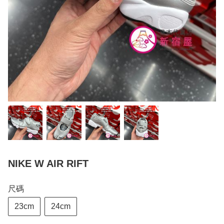
NIKE W AIR RIFT
尺碼
23cm
24cm