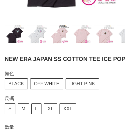
NEW ERA JAPAN SS COTTON TEE ICE POP
顏色
BLACK
OFF WHITE
LIGHT PINK
尺碼
S
M
L
XL
XXL
數量