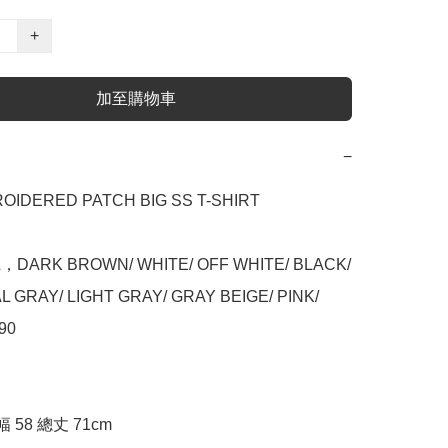
+
加至購物車
−
OIDERED PATCH BIG SS T-SHIRT

/L，DARK BROWN/ WHITE/ OFF WHITE/ BLACK/ 
GRAY/ LIGHT GRAY/ GRAY BEIGE/ PINK/ 
0

幅 58 總丈 71cm
