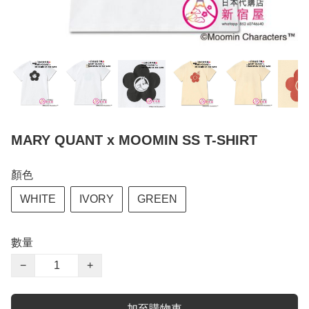
MARY QUANT x MOOMIN SS T-SHIRT
顏色
WHITE
IVORY
GREEN
數量
−
+
加至購物車