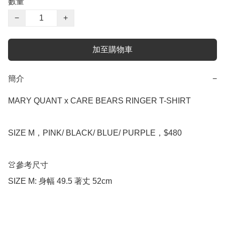
數量
−
+
加至購物車
簡介
−
MARY QUANT x CARE BEARS RINGER T-SHIRT

SIZE M，PINK/ BLACK/ BLUE/ PURPLE，$480

👚參考尺寸
