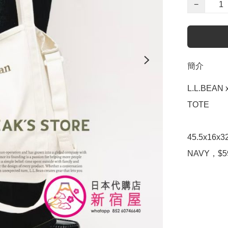
−
簡介
L.L.BEAN
TOTE

45.5x16x
NAVY，$5