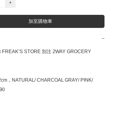
+
加至購物車
−
 x FREAK’S STORE 別注 2WAY GROCERY 
32cm，NATURAL/ CHARCOAL GRAY/ PINK/ 
90