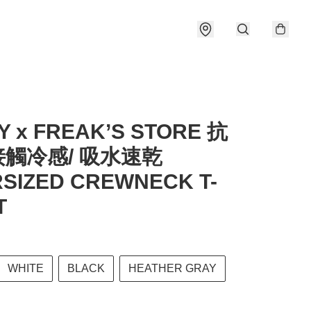
Y x FREAK’S STORE 抗
 接觸冷感/ 吸水速乾
SIZED CREWNECK T-
T
WHITE
BLACK
HEATHER GRAY