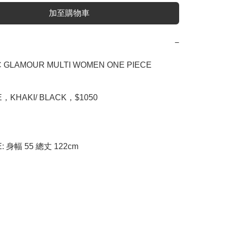
加至購物車
−
 GLAMOUR MULTI WOMEN ONE PIECE

E，KHAKI/ BLACK，$1050

E: 身幅 55 總丈 122cm 