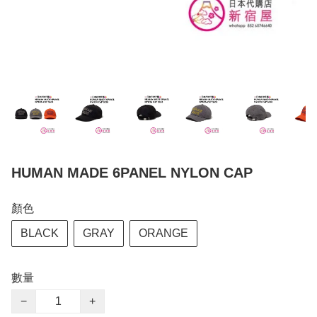
HUMAN MADE 6PANEL NYLON CAP
顏色
BLACK
GRAY
ORANGE
數量
−
+