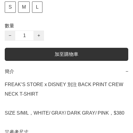
S
M
L
數量
−
+
加至購物車
簡介
−
FREAK’S STORE x DISNEY 別注 BACK PRINT CREW 
NECK T-SHIRT

SIZE S/M/L，WHITE/ GRAY/ DARK GRAY/ PINK，$380

👚參考尺寸
