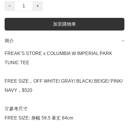
−
+
加至購物車
簡介
−
FREAK’S STORE x COLUMBIA W IMPERIAL PARK 
TUNIC TEE

FREE SIZE，OFF WHITE/ GRAY/ BLACK/ BEIGE/ PINK/ 
NAVY，$520

👚參考尺寸

FREE SIZE: 身幅 59.5 著丈 64cm