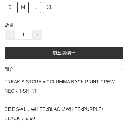
S
M
L
XL
數量
−
+
加至購物車
簡介
−
FREAK’S STORE x COLUMBIA BACK PRINT CREW 
NECK T-SHIRT

SIZE S-XL，WHITExBLACK/ WHITExPURPLE/ 
BLACK，$360
