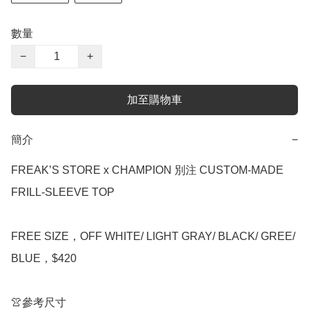
數量
−
+
加至購物車
簡介
−
FREAK’S STORE x CHAMPION 別注 CUSTOM-MADE 
FRILL-SLEEVE TOP 

FREE SIZE，OFF WHITE/ LIGHT GRAY/ BLACK/ GREE/ 
BLUE，$420

👚參考尺寸
