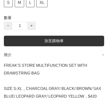
S
M
L
XL
數量
−
+
加至購物車
簡介
−
FREAK’S STORE MULTIFUNCTION SET WITH 
DRAWSTRING BAG

SIZE S-XL，CHARCOAL GRAY/ BLACK/ BROWN/ SAX 
BLUE/ LEOPARD GRAY/ LEOPARD YELLOW，$420
