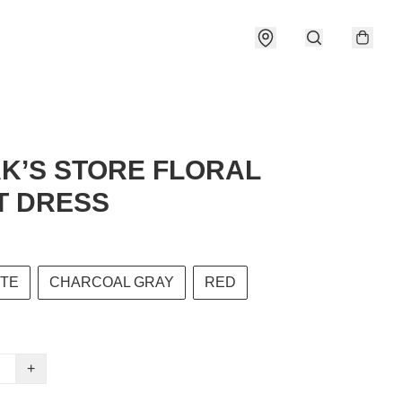
K’S STORE FLORAL
T DRESS
ITE
CHARCOAL GRAY
RED
+