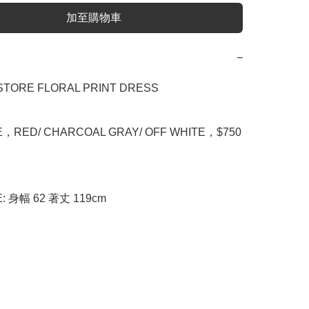
加至購物車
−
STORE FLORAL PRINT DRESS

E，RED/ CHARCOAL GRAY/ OFF WHITE，$750

E: 身幅 62 著丈 119cm