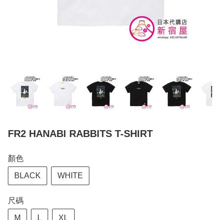
FR2 HANABI RABBITS T-SHIRT
顏色
BLACK
WHITE
尺碼
M
L
XL