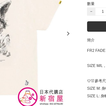
數量
−
簡介
FR2 FADE
SIZE M/L
👕👚參考尺
SIZE M: 身
SIZE L: 