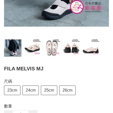
FILA MELVIS MJ
尺碼
23cm
24cm
25cm
26cm
數量