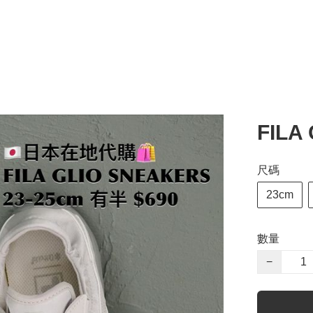
FILA
尺碼
23cm
數量
−