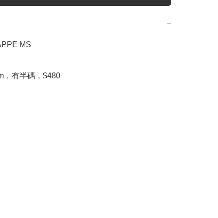
−
APPE MS

.5cm，有半碼，$480