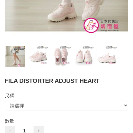
FILA DISTORTER ADJUST HEART
尺碼
數量
−
+