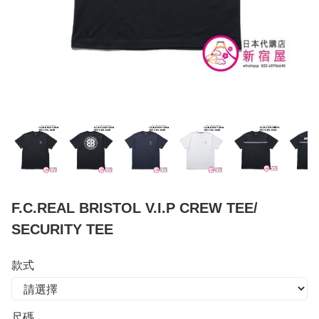
F.C.REAL BRISTOL V.I.P CREW TEE/
SECURITY TEE
款式
尺碼