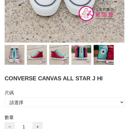
CONVERSE CANVAS ALL STAR J HI
尺碼
數量
−
+